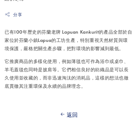
分享
已有100年歷史的芬蘭老牌 Lapuan Kankurit的產品全部於自
家位於芬蘭小鎮Lapua的工坊生產，特別重視天然材質與環
境保護，嚴格把關生產步驟，把對環境的影響減到最低。
它推廣商品的多樣化使用，例如薄毯也可作為浴巾或桌巾、
羊毛蓋毯也同時是披肩等。它們相信良好的紡織品是可以長
久使用並收藏的，而非迅速淘汰的消耗品，這樣的想法也徹
底貫徹其注重環保及永續的品牌理念。
返回