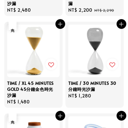
沙漏
漏
Regular
NT$ 2,480
Sale
NT$ 2,200
Regular
NT$ 2,290
price
price
price
售完
TIME / XL 45 MINUTES
TIME / 30 MINUTES 30
GOLD 45分鐘金色時光
分鐘時光沙漏
沙漏
Regular
NT$ 1,280
Regular
NT$ 1,480
price
price
售完