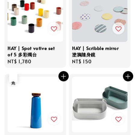
HAY | Spot votive set
HAY | Scribble mirror
of 5 多彩燭台
塗鴉隨身鏡
Regular
NT$ 1,780
Regular
NT$ 150
price
price
售完