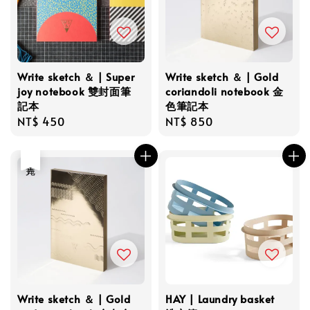
Write sketch ＆ | Super
Write sketch ＆ | Gold
joy notebook 雙封面筆
coriandoli notebook 金
記本
色筆記本
Regular
NT$ 450
Regular
NT$ 850
price
price
售完
Write sketch ＆ | Gold
HAY | Laundry basket