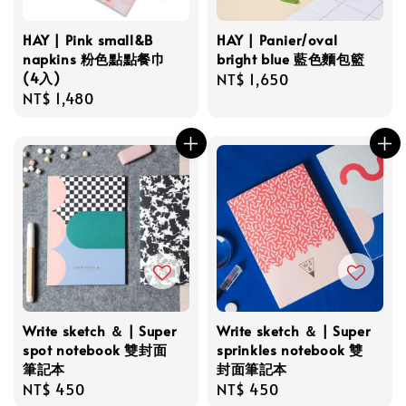
HAY | Pink small&B
HAY | Panier/oval
napkins 粉色點點餐巾
bright blue 藍色麵包籃
(4入)
Regular
NT$ 1,650
Regular
NT$ 1,480
price
price
Write sketch ＆ | Super
Write sketch ＆ | Super
spot notebook 雙封面
sprinkles notebook 雙
筆記本
封面筆記本
Regular
NT$ 450
Regular
NT$ 450