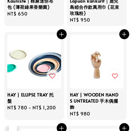
Kauniste｜棉麻迷你布
Lapuan kankurit｜鹿兒
包 (薄荷綠果香樂園)
島睦合作款萬用巾 (花束
玫瑰粉)
Regular
NT$ 650
Regular
NT$ 950
price
price
HAY | ELLIPSE TRAY 托
HAY | WOODEN HAND
盤
S UNTREATED 手木偶擺
飾
Regular
NT$ 780
-
NT$ 1,200
Regular
NT$ 980
price
price
優惠
售完