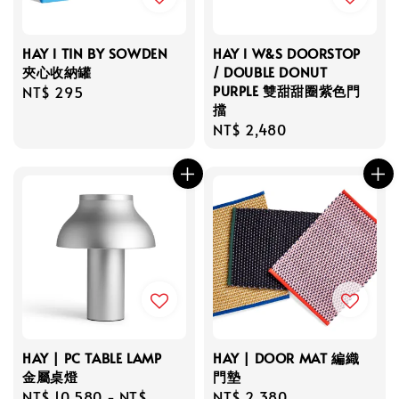
HAY l TIN BY SOWDEN
HAY l W&S DOORSTOP
夾心收納罐
/ DOUBLE DONUT
PURPLE 雙甜甜圈紫色門
Regular
NT$ 295
擋
price
Regular
NT$ 2,480
price
HAY | PC TABLE LAMP
HAY | DOOR MAT 編織
金屬桌燈
門墊
Regular
NT$ 10,580
-
NT$
Regular
NT$ 2,380