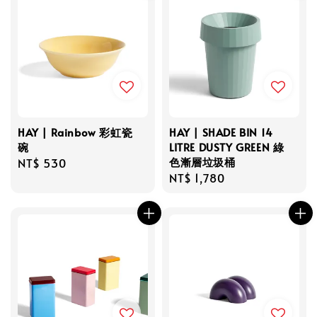
HAY | Rainbow 彩虹瓷
HAY | SHADE BIN 14
碗
LITRE DUSTY GREEN 綠
色漸層垃圾桶
Regular
NT$ 530
Regular
NT$ 1,780
price
price