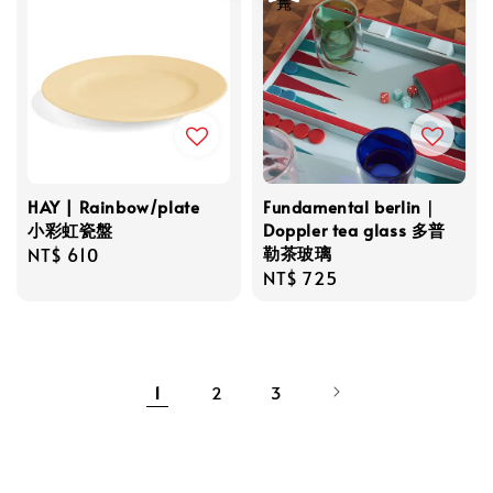
HAY | Rainbow/plate
Fundamental berlin｜
小彩虹瓷盤
Doppler tea glass 多普
勒茶玻璃
Regular
NT$ 610
Regular
NT$ 725
price
price
1
2
3