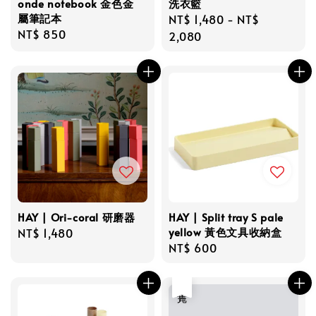
onde notebook 金色金
洗衣籃
屬筆記本
Regular
NT$ 1,480
-
NT$
Regular
NT$ 850
price
2,080
price
HAY | Ori-coral 研磨器
HAY | Split tray S pale
yellow 黃色文具收納盒
Regular
NT$ 1,480
Regular
NT$ 600
price
price
售完