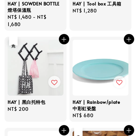
HAY | SOWDEN BOTTLE
HAY | Tool box 工具箱
燈塔保溫瓶
Regular
NT$ 1,280
Regular
NT$ 1,480
-
NT$
price
price
1,680
售完
HAY | 黑白托特包
HAY | Rainbow/plate
中彩虹瓷盤
Regular
NT$ 200
Regular
NT$ 680
price
price
售完