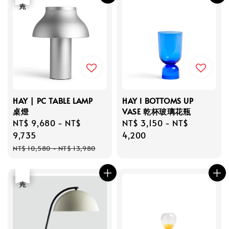
HAY | PC TABLE LAMP
HAY l BOTTOMS UP
桌燈
VASE 乾杯玻璃花瓶
Sale
NT$ 9,680
-
NT$
Regular
NT$ 3,150
-
NT$
price
9,735
price
4,200
Regular
NT$ 10,580
-
NT$ 13,980
price
優惠
售完