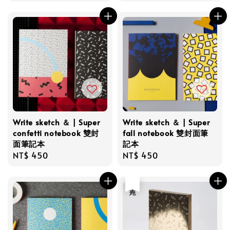
price
price
Write sketch ＆ | Super
Write sketch ＆ | Super
confetti notebook 雙封
fall notebook 雙封面筆
面筆記本
記本
Regular
NT$ 450
Regular
NT$ 450
price
price
售完