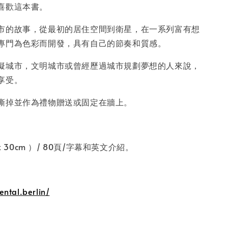
喜歡這本書。
市的故事，從最初的居住空間到衛星，在一系列富有想
專門為色彩而開發，具有自己的節奏和質感。
擬城市，文明城市或曾經歷過城市規劃夢想的人來說，
享受。
撕掉並作為禮物贈送或固定在牆上。
x 30cm ）/ 80頁/字幕和英文介紹。
ntal.berlin/