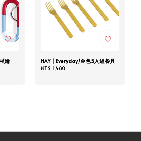
 拐杖鑰
HAY | Everyday/金色5入組餐具
Regular
NT$ 1,480
price