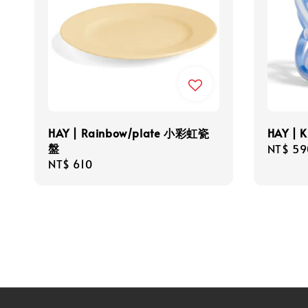
HAY | Rainbow/plate 小彩虹瓷
HAY |
盤
Regula
NT$ 59
Regular
NT$ 610
price
price