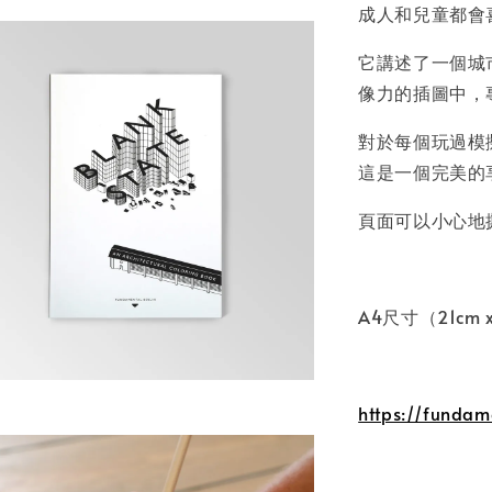
成人和兒童都會
它講述了一個城
像力的插圖中，
對於每個玩過模
這是一個完美的
頁面可以小心地
A4尺寸（21cm 
https://fundame