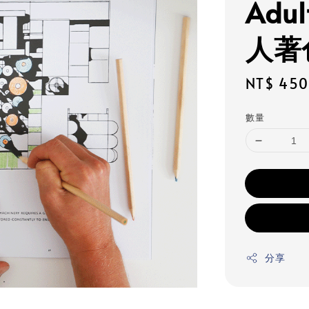
Adul
人著
Regular
NT$ 450
price
數量
分享