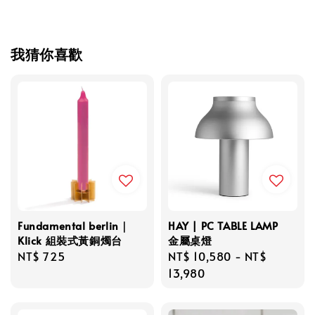
我猜你喜歡
Fundamental berlin｜
HAY | PC TABLE LAMP
Klick 組裝式黃銅燭台
金屬桌燈
Regular
NT$ 725
Regular
NT$ 10,580
-
NT$
price
price
13,980