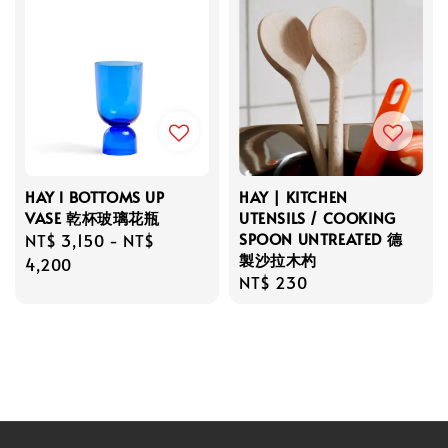
HAY l BOTTOMS UP
HAY | KITCHEN
VASE 乾杯玻璃花瓶
UTENSILS / COOKING
SPOON UNTREATED 德
Regular
NT$ 3,150
-
NT$
製沙拉木杓
price
4,200
Regular
NT$ 230
price