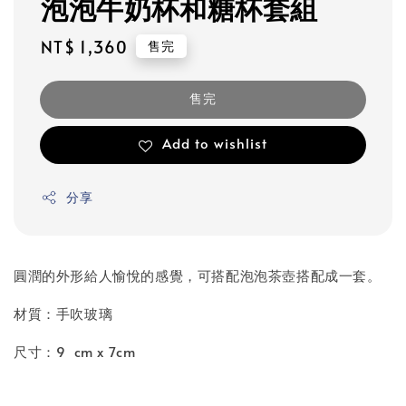
泡泡牛奶杯和糖杯套組
Regular
NT$ 1,360
售完
price
售完
Add to wishlist
分享
圓潤的外形給人愉悅的感覺，可搭配泡泡茶壺搭配成一套。
材質：手吹玻璃
尺寸：9 cm
x 7cm