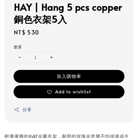
HAY | Hang 5 pcs copper
銅色衣架5入
Regular
NT$ 530
price
數量
加入購物車
Add to wishlist
分享
輕量優雅的HAY金屬衣架，耐用的玫瑰金塗層不怕掉漆或生