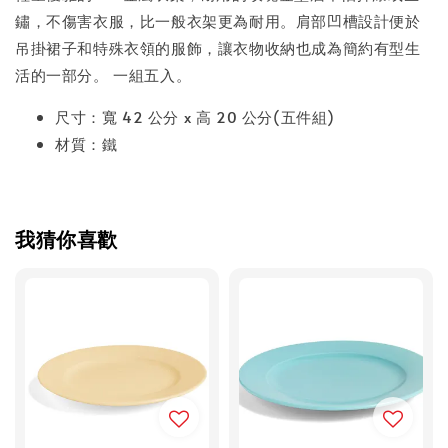
鏽，不傷害衣服，比一般衣架更為耐用。肩部凹槽設計便於
吊掛裙子和特殊衣領的服飾，讓衣物收納也成為簡約有型生
活的一部分。 一組五入。
尺寸：寬 42 公分 x 高 20 公分(五件組)
材質：鐵
我猜你喜歡