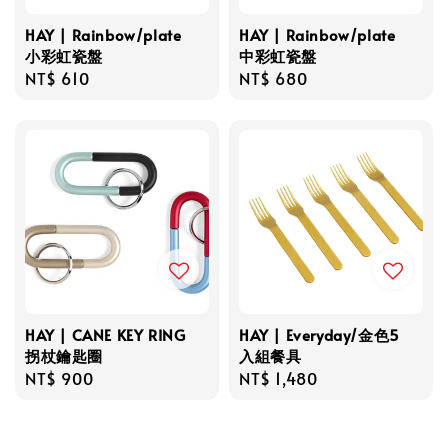
HAY | Rainbow/plate
HAY | Rainbow/plate
小彩虹瓷盤
中彩虹瓷盤
Regular
NT$ 610
Regular
NT$ 680
price
price
HAY | CANE KEY RING
HAY | Everyday/金色5
拐杖鑰匙圈
入組餐具
Regular
NT$ 900
Regular
NT$ 1,480
price
price