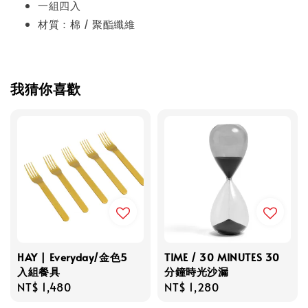
一組四入
材質：棉 / 聚酯纖維
我猜你喜歡
HAY | Everyday/金色5
TIME / 30 MINUTES 30
入組餐具
分鐘時光沙漏
Regular
NT$ 1,480
Regular
NT$ 1,280
price
price