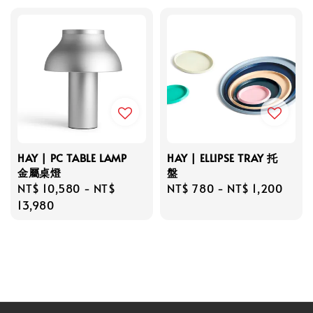
HAY | PC TABLE LAMP
HAY | ELLIPSE TRAY 托
金屬桌燈
盤
Regular
NT$ 10,580
-
NT$
Regular
NT$ 780
-
NT$ 1,200
price
13,980
price