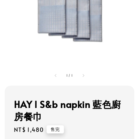
1
/
1
HAY l S&b napkin 藍色廚
房餐巾
Regular
NT$ 1,480
售完
price