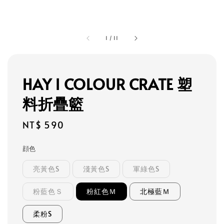
1
/
11
HAY l COLOUR CRATE 塑
料折疊籃
Regular
NT$ 590
price
顔色
亮黃色S
淺黃色S
軍綠色S
粉藍色Ｓ
粉紅色Ｍ
北極藍Ｍ
柔粉S