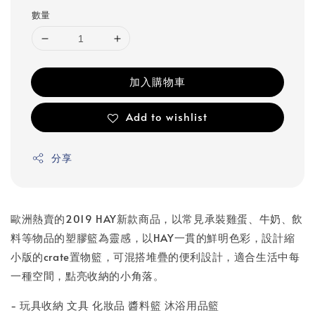
數量
加入購物車
Add to wishlist
分享
歐洲熱賣的2019 HAY新款商品，以常見承裝雞蛋、牛奶、飲
料等物品的塑膠籃為靈感，以HAY一貫的鮮明色彩，設計縮
小版的crate置物籃，可混搭堆疊的便利設計，適合生活中每
一種空間，點亮收納的小角落。
- 玩具收納 文具 化妝品 醬料籃 沐浴用品籃