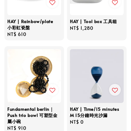
HAY | Rainbow/plate
HAY | Tool box 工具箱
小彩虹瓷盤
Regular
NT$ 1,280
Regular
NT$ 610
price
price
Fundamental berlin｜
HAY | Time/15 minutes
Push trio bowl 可塑型金
M 15分鐘時光沙漏
屬小碗
Regular
NT$ 0
Regular
NT$ 910
price