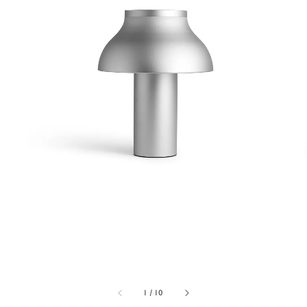
1
/
10