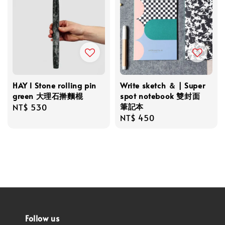
HAY l Stone rolling pin
Write sketch ＆ | Super
green 大理石擀麵棍
spot notebook 雙封面
筆記本
Regular
NT$ 530
Regular
NT$ 450
price
price
Follow us