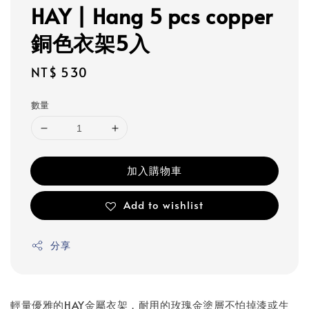
HAY | Hang 5 pcs copper
銅色衣架5入
Regular
NT$ 530
price
數量
加入購物車
Add to wishlist
分享
輕量優雅的HAY金屬衣架，耐用的玫瑰金塗層不怕掉漆或生