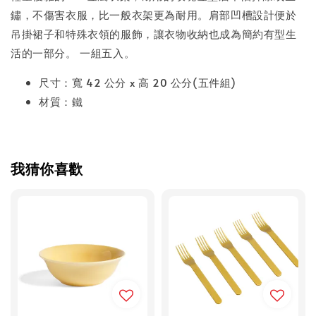
鏽，不傷害衣服，比一般衣架更為耐用。肩部凹槽設計便於
吊掛裙子和特殊衣領的服飾，讓衣物收納也成為簡約有型生
活的一部分。 一組五入。
尺寸：寬 42 公分 x 高 20 公分(五件組)
材質：鐵
我猜你喜歡