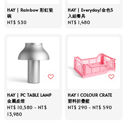
HAY | Rainbow 彩虹瓷
HAY | Everyday/金色5
碗
入組餐具
Regular
NT$ 530
Regular
NT$ 1,480
price
price
HAY | PC TABLE LAMP
HAY l COLOUR CRATE
金屬桌燈
塑料折疊籃
Regular
NT$ 10,580
-
NT$
Regular
NT$ 290
-
NT$ 590
price
13,980
price