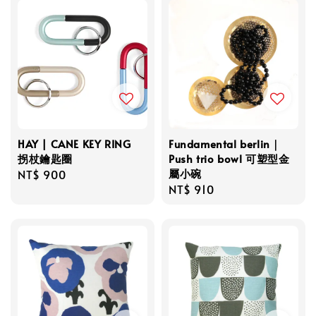
HAY | CANE KEY RING
Fundamental berlin｜
拐杖鑰匙圈
Push trio bowl 可塑型金
屬小碗
Regular
NT$ 900
Regular
NT$ 910
price
price