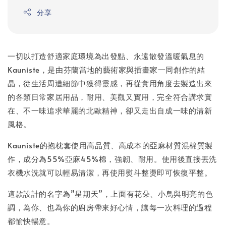
分享
一切以打造舒適家庭環境為出發點、永遠散發溫暖氣息的
Kauniste，是由芬蘭當地的藝術家與插畫家一同創作的結
晶，從生活周遭細節中獲得靈感，再從實用角度去製造出來
的各類日常家居用品，耐用、美觀又實用，完全符合講求實
在、不一味追求華麗的北歐精神，卻又走出自成一味的清新
風格。
Kauniste的抱枕套使用高品質、高成本的亞麻材質混棉質製
作，成分為55%亞麻45%棉，強韌、耐用。使用後直接丟洗
衣機水洗就可以輕易清潔，再使用熨斗整燙即可恢復平整。
這款設計的名字為”星期天”，上面有花朵、小鳥與明亮的色
調，為你、也為你的廚房帶來好心情，讓每一次料理的過程
都愉快暢意。