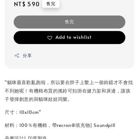
Regular
NT$ 590
售完
price
售完
Add to wishlist
分享
"貓咪最喜歡亂跑啦，所以要在脖子上繫上一個鈴鐺才不會找
不到她呢！有機棉布質的搖鈴可扣掛在健力架和床邊，讓孩
子發揮創意的與貓咪娃娃同樂。
尺寸：10x10cm"
材料：100％有機棉，帶recron®填充物| Soundpill
丹麥設計| 印度製造