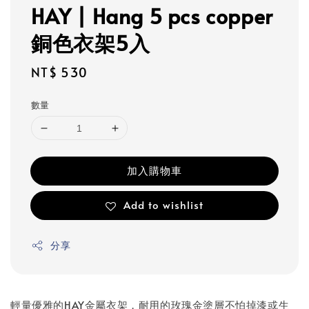
HAY | Hang 5 pcs copper
銅色衣架5入
Regular
NT$ 530
price
數量
加入購物車
Add to wishlist
分享
輕量優雅的HAY金屬衣架，耐用的玫瑰金塗層不怕掉漆或生