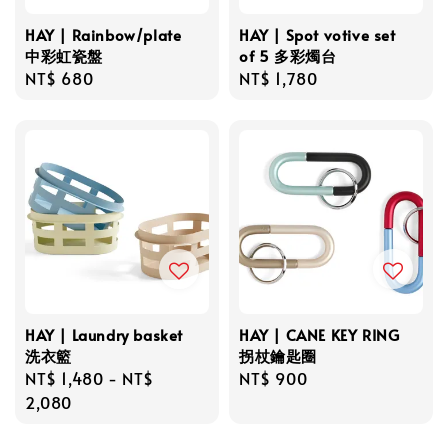
HAY | Rainbow/plate
HAY | Spot votive set
中彩虹瓷盤
of 5 多彩燭台
Regular
NT$ 680
Regular
NT$ 1,780
price
price
HAY | Laundry basket
HAY | CANE KEY RING
洗衣籃
拐杖鑰匙圈
Regular
NT$ 1,480
-
NT$
Regular
NT$ 900
price
2,080
price