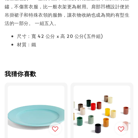
鏽，不傷害衣服，比一般衣架更為耐用。肩部凹槽設計便於
吊掛裙子和特殊衣領的服飾，讓衣物收納也成為簡約有型生
活的一部分。 一組五入。
尺寸：寬 42 公分 x 高 20 公分(五件組)
材質：鐵
我猜你喜歡