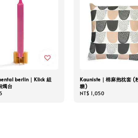
ental berlin｜Klick 組
Kauniste｜棉麻抱枕套 
銅燭台
糖)
r
5
Regular
NT$ 1,050
price