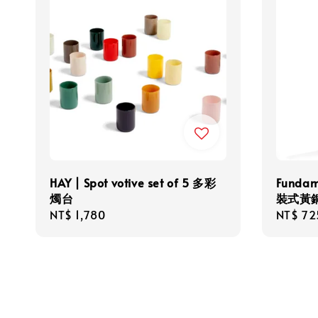
HAY | Spot votive set of 5 多彩
Fundam
燭台
裝式黃
Regular
NT$ 1,780
Regula
NT$ 72
price
price