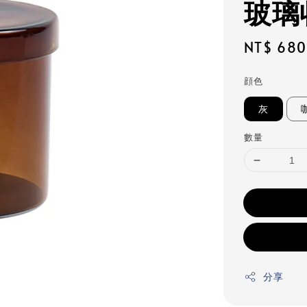
玻璃
Regular
NT$ 680
price
顔色
灰
數量
分享