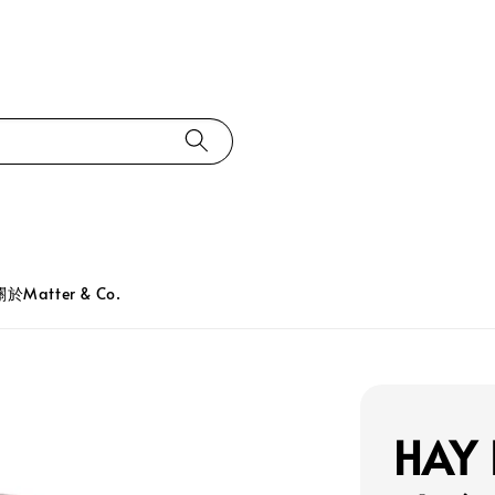
關於Matter & Co.
HAY