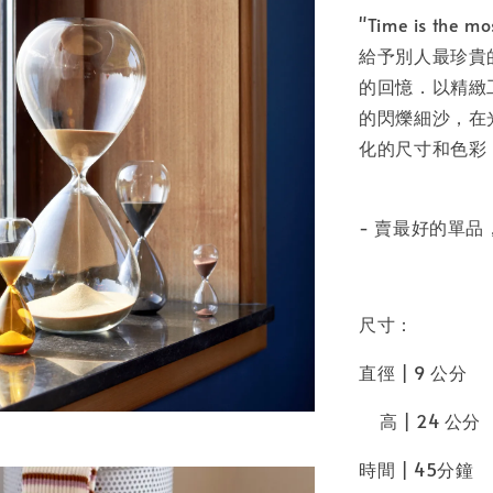
"Time is the m
給予別人最珍貴
的回憶．以精緻
的閃爍細沙，在
化的尺寸和色彩
- 賣最好的單
尺寸：
直徑 | 9 公分
高 | 24 公分
時間 | 45分鐘