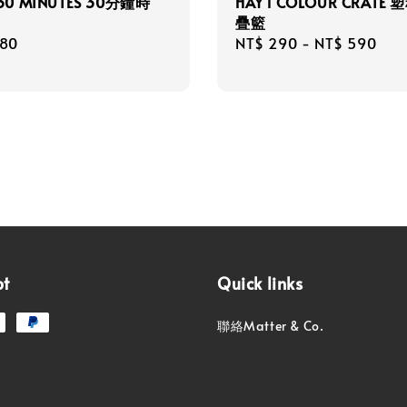
 30 MINUTES 30分鐘時
HAY l COLOUR CRATE
疊籃
r
280
Regular
NT$ 290
-
NT$ 590
price
pt
Quick links
聯絡Matter & Co.