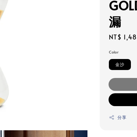
GO
漏
Regular
NT$ 1,4
price
Color
金沙
分享