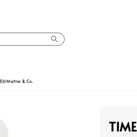
關於Matter & Co.
TIME