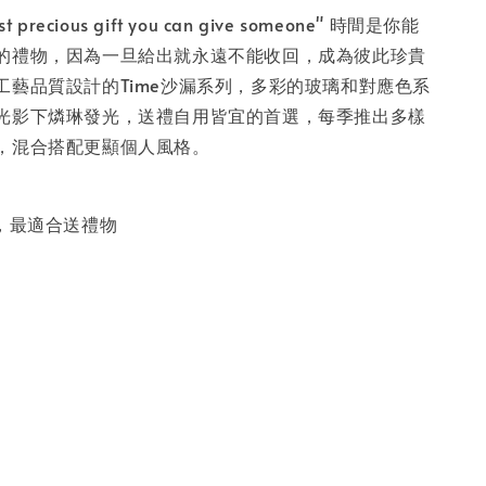
ost precious gift you can give someone" 時間是你能
的禮物，因為一旦給出就永遠不能收回，成為彼此珍貴
工藝品質設計的Time沙漏系列，多彩的玻璃和對應色系
光影下燐琳發光，送禮自用皆宜的首選，每季推出多樣
，混合搭配更顯個人風格。
品，最適合送禮物