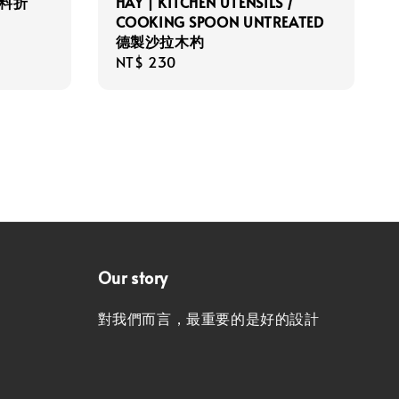
 塑料折
HAY | KITCHEN UTENSILS /
COOKING SPOON UNTREATED
德製沙拉木杓
Regular
NT$ 230
price
Our story
對我們而言，最重要的是好的設計