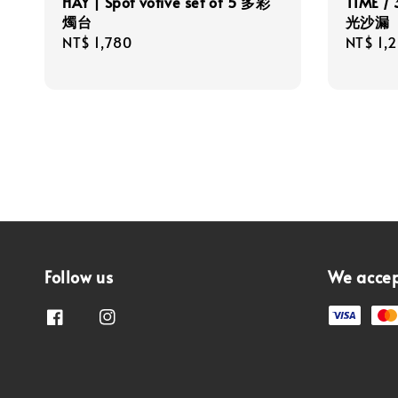
HAY | Spot votive set of 5 多彩
TIME /
燭台
光沙漏
Regular
NT$ 1,780
Regula
NT$ 1,
price
price
Follow us
We acce