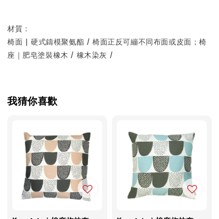
材質：
椅面 | 硬式鑄模聚氨酯 / 椅面正反可繃不同布面或皮面；椅
座｜肥皂塗裝橡木 / 橡木染灰 /
我猜你喜歡