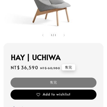
1
/
1
HAY | UCHIWA
Sale
NT$ 36,590
Regular
售完
NT$ 60,980
price
price
售完
Add to wishlist