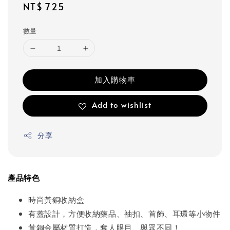
Regular
NT$ 725
price
數量
加入購物車
Add to wishlist
分享
產品特色
時尚黃銅收納盒
有蓋設計，方便收納藥品、袖扣、首飾、耳環等小物件
黃銅金屬材質打造，奪人眼目、與眾不同！