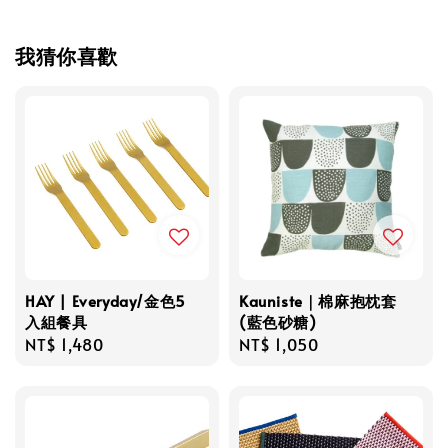
我猜你喜歡
HAY | Everyday/金色5
Kauniste｜棉麻抱枕套
入組餐具
(藍色砂糖)
Regular
NT$ 1,480
Regular
NT$ 1,050
price
price