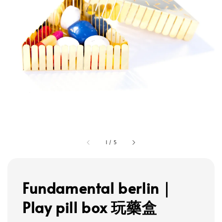
1
/
5
Fundamental berlin｜
Play pill box 玩藥盒