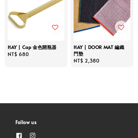
HAY | Cap 金色開瓶器
HAY | DOOR MAT 編織
門墊
Regular
NT$ 680
Regular
NT$ 2,380
price
price
Follow us